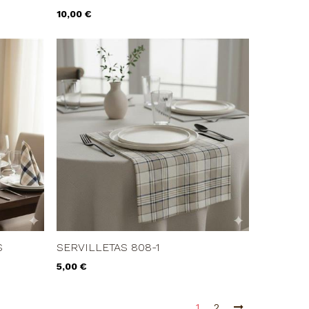
Precio
10,00 €
S
SERVILLETAS 808-1
Precio
5,00 €
1
2