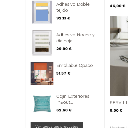
Adhesivo Doble
Precio
46,00 €
tejido
Precio
92,13 €
Adhesivo Noche y
dia hoja...
Precio
29,90 €
Enrollable Opaco
Precio
51,57 €
Cojin Exteriores
In&out...
SERVILL
Precio
62,60 €
Precio
0,00 €
Ver todos los productos
Mostrar 1