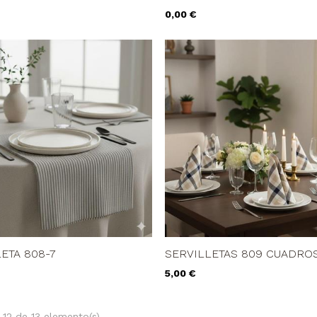
Precio
0,00 €
ETA 808-7
SERVILLETAS 809 CUADRO
Precio
5,00 €
-12 de 13 elemento(s)