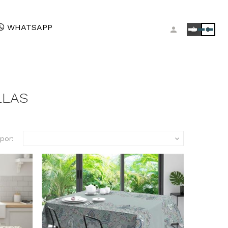
WHATSAPP
0
LLAS
por:
