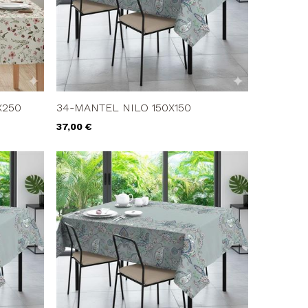
X250
34-MANTEL NILO 150X150
Precio
37,00 €