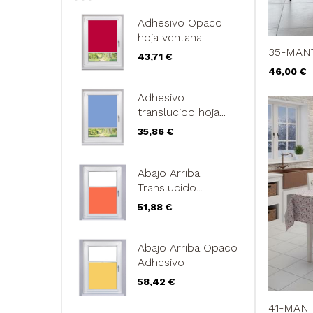
Adhesivo Opaco
hoja ventana
35-MANT
Precio
43,71 €
Precio
46,00 €
Adhesivo
translucido hoja...
Precio
35,86 €
Abajo Arriba
Translucido...
Precio
51,88 €
Abajo Arriba Opaco
Adhesivo
Precio
58,42 €
41-MANT