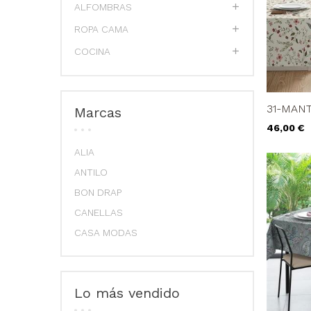
ALFOMBRAS
ROPA CAMA
COCINA
31-MAN
Marcas
Precio
46,00 €
ALIA
ANTILO
BON DRAP
CANELLAS
CASA MODAS
Lo más vendido