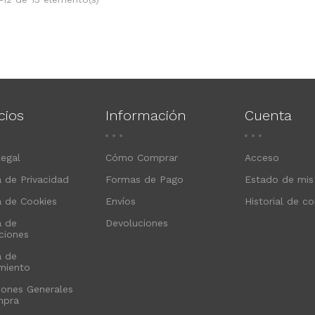
cios
Información
Cuenta
Legal
Cómo Comprar
Acceso
a de Privacidad
Formas de Pago
Estado de mis
a de Cookies
Envíos
Historial de c
a de
Devoluciones
ciones
a de
imiento
iones Generales
mpra