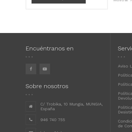
Encuéntranos en
Servi
Aviso 
Polític
Polític
Sobre nosotros
Polític
Devolu
C/ Trobika, 10 Mungia, MUNGIA,
Politic
España
Desist
946 740 755
Condic
de Co