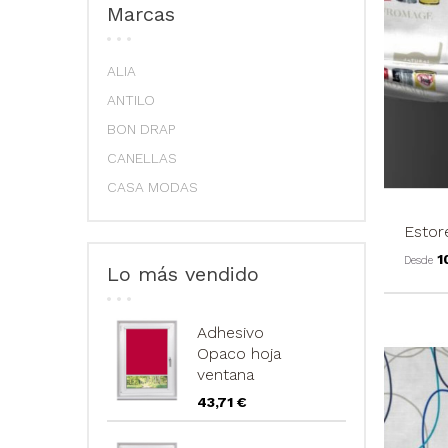
Marcas
ALIA
ANTILO
BON DRAP
CANELLAS
CASA MODAS
Estor
P
1
Desde
Lo más vendido
Adhesivo
Opaco hoja
ventana
Precio
43,71 €