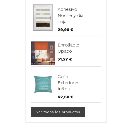
Adhesivo
Noche y dia
hoja...
Precio
29,90 €
Enrollable
Opaco
Precio
51,57 €
Cojin
Exteriores
In&out...
Precio
62,60 €
Ver todos los productos