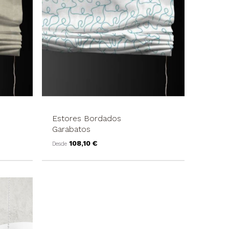
Estores Bordados
Garabatos
Precio
108,10 €
Desde