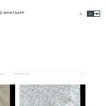
WHATSAPP
0
por:
Relevancia
