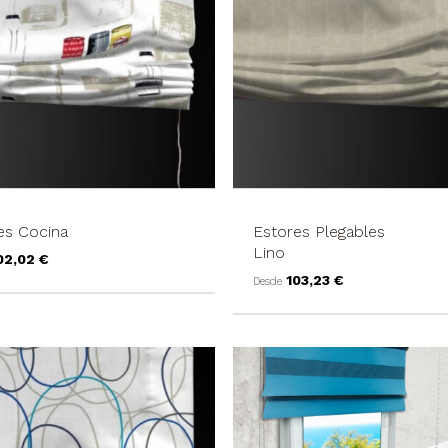
es Cocina
Estores Plegables
Lino
recio
02,02 €
Precio
103,23 €
Desde