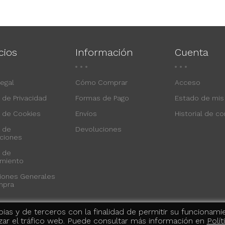
cios
Información
Cuenta
Legal
Cómo Comprar
Acceso
a de Privacidad
Formas de Pago
Estado de mis
a de Cookies
Envíos
Historial de c
a de
Devoluciones
ciones
a de
imiento
iones Generales
mpra
ias y de terceros con la finalidad de permitir su funcionami
izar el tráfico web. Puede consultar más información en
Polí