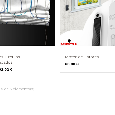
es Circulos
Motor de Estores...
mpados
Precio
60,00 €
recio
02,02 €
-5 de 5 elemento(s)