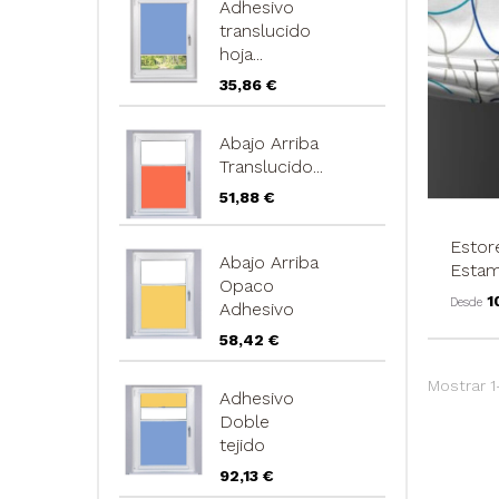
Adhesivo
translucido
hoja...
Precio
35,86 €
Abajo Arriba
Translucido...
Precio
51,88 €
Estor
Abajo Arriba
Esta
Opaco
P
1
Desde
Adhesivo
Precio
58,42 €
Mostrar 1
Adhesivo
Doble
tejido
Precio
92,13 €