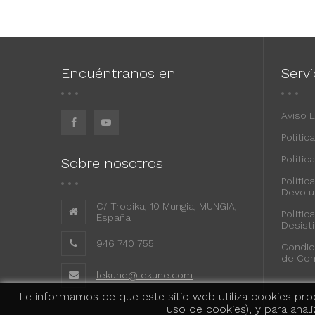
Encuéntranos en
Servi
Aviso 
Polític
Polític
Sobre nosotros
Polític
Devolu
C/ Trobika, 10 Mungia, MUNGIA,
Politic
España
Desist
946 740 755
Condic
de Co
lekune@lekune.com
Le informamos de que este sitio web utiliza cookies prop
uso de cookies), y para anal