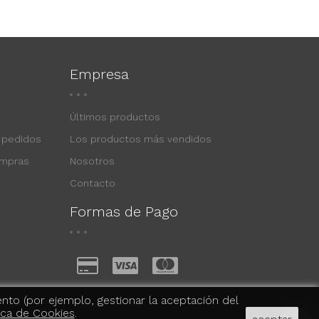
Empresa
Últimos productos
 pedidos
Los productos más vendidos
ompras
Nosotros
Contacto
Formas de Pago
ento (por ejemplo, gestionar la aceptación del
tica de Cookies
.